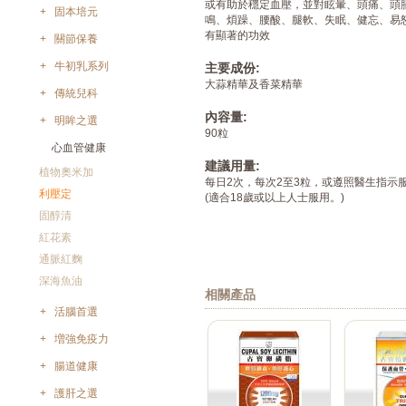
或有助於穩定血壓，並對眩暈、頭痛、頭
+
固本培元
鳴、煩躁、腰酸、腿軟、失眠、健忘、易
有顯著的功效
+
關節保養
+
牛初乳系列
主要成份:
大蒜精華及香菜精華
+
傳統兒科
內容量:
+
明眸之選
90粒
-
心血管健康
建議用量:
植物奧米加
每日2次，每次2至3粒，或遵照醫生指示
利壓定
(適合18歲或以上人士服用。)
固醇清
紅花素
通脈紅麴
深海魚油
相關產品
+
活腦首選
+
増強免疫力
+
腸道健康
+
護肝之選