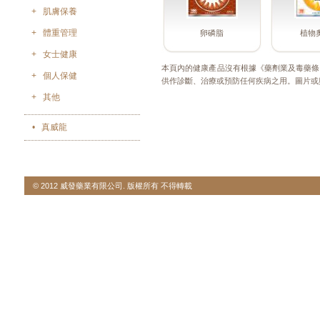
+
肌膚保養
+
體重管理
卵磷脂
植物
+
女士健康
本頁內的健康產品沒有根據《藥劑業及毒藥條
+
個人保健
供作診斷、治療或預防任何疾病之用。圖片或
+
其他
•
真威龍
© 2012 威發藥業有限公司. 版權所有 不得轉載