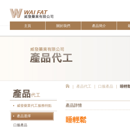
主頁
關於我們
產品簡介
產品代工
|
口服產品
|
睡輕
|
產品詳情
• 威發藥業代工服務特點
•
產品選擇
睡輕鬆
口服產品