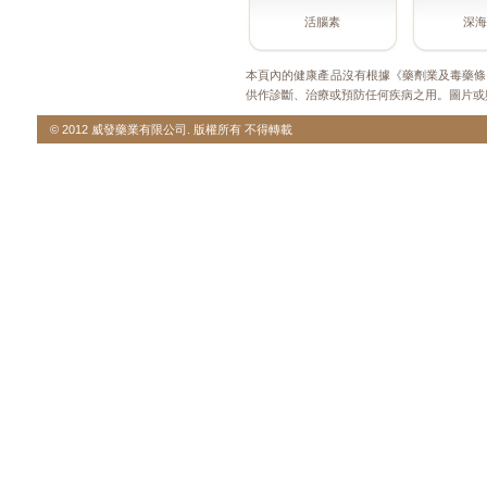
活腦素
深海
本頁內的健康產品沒有根據《藥劑業及毒藥條
供作診斷、治療或預防任何疾病之用。圖片或
© 2012 威發藥業有限公司. 版權所有 不得轉載